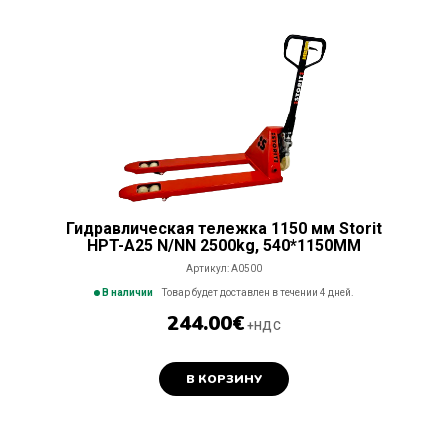
Складские
тележки,
колеса
Kонтейнеры,
мусорные
корзины
Складские
лестницы,
стремянки,
безопасность
Гидравлическая тележка 1150 мм Storit
Складские
HPT-A25 N/NN 2500kg, 540*1150MM
коробки и
ящики для
Артикул:
A0500
хранения
В наличии
Товар будет доставлен в течении 4 дней.
244.00
€
Шторы
+НДС
ПВХ
Товарные
В КОРЗИНУ
поддоны,
упаковка