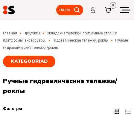
0
Поиск
Складские стеллажи,
межэтажные
Главная
Продукты
Складские тележки, подъемные столы и
перекрытия(мезанины)
платформы, аксессуары.
Гидравлические тележки, роклы
Ручные
Складские
гидравлические тележки/роклы
тележки,
подъемные
KATEGOORIAD
столы и
платформы,
аксессуары.
Ручные гидравлические тележки/
Металлические
шкафчики,
роклы
шкафчики
гардеробные
Фильтры
Столы,
стулья,
хранение
инструментов