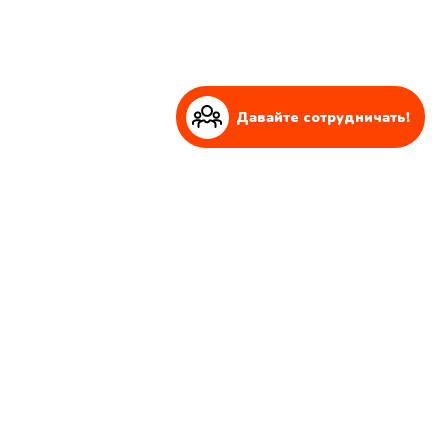
Давайте сотрудничать!
Давайте сотрудничать!
Вы ищете партнера для реализации и реализации более
крупного проекта?
Мы всегда готовы к таким проектам!