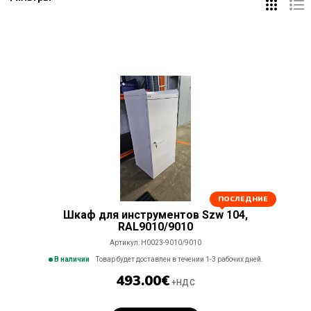
Складские
тележки,
колеса
Kонтейнеры,
мусорные
корзины
Складские
лестницы,
стремянки,
безопасность
Складские
коробки и
ящики для
хранения
ПОСЛЕДНИE
Шкаф для инструментов Szw 104,
Шторы
RAL9010/9010
ПВХ
Артикул:
H0023-9010/9010
Товарные
В наличии
Товар будет доставлен в течении 1-3 рабочих дней.
поддоны,
493.00
€
+НДС
упаковка