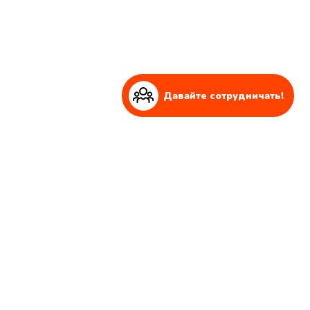
Давайте сотрудничать!
Давайте сотрудничать!
Вы ищете партнера для реализации и реализации более
крупного проекта?
Мы всегда готовы к таким проектам!