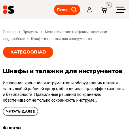
0
Поиск
Складские стеллажи,
межэтажные
Главная
Продукты
Металлические шкафчики, шкафчики
перекрытия(мезанины)
гардеробные
Шкафы и тележки для инструментов
Складские
тележки,
KATEGOORIAD
подъемные
столы и
платформы,
аксессуары.
Шкафы и тележки для инструментов
Металлические
Исправное хранение инструментов и оборудования важная
шкафчики,
часть любой рабочей среды, обеспечивающая эффективность
шкафчики
гардеробные
и безопасность. Правильные решения по хранению
обеспечивают не только сохранность инструме
...
Столы,
стулья,
ЧИТАТЬ ДАЛЕЕ
хранение
инструментов
Фильтры