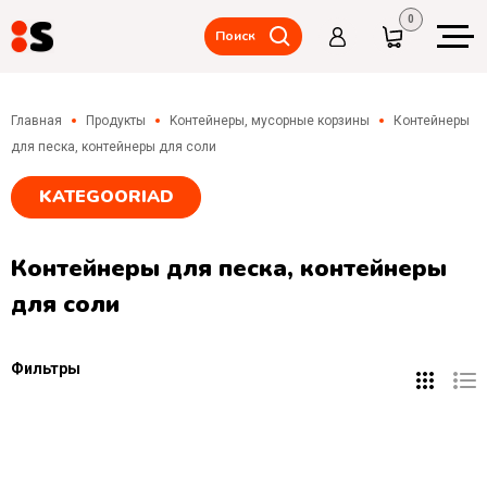
0
Поиск
Складские стеллажи,
межэтажные
Главная
Продукты
Kонтейнеры, мусорные корзины
Контейнеры
перекрытия(мезанины)
для песка, контейнеры для соли
Складские
тележки,
KATEGOORIAD
подъемные
столы и
платформы,
аксессуары.
Контейнеры для песка, контейнеры
для соли
Металлические
шкафчики,
шкафчики
гардеробные
Фильтры
Столы,
стулья,
хранение
инструментов