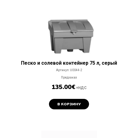
Складские
тележки,
колеса
Kонтейнеры,
мусорные
корзины
Складские
лестницы,
стремянки,
безопасность
Песко и солевой контейнер 75 л, cерый
Артикул:
U0044-2
Складские
коробки и
Предзаказ
ящики для
135.00
€
хранения
+НДС
Шторы
В КОРЗИНУ
ПВХ
Товарные
поддоны,
упаковка