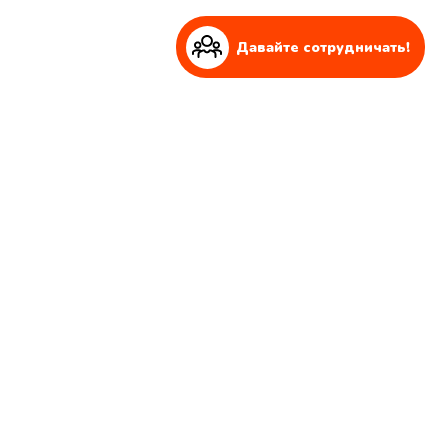
Давайте сотрудничать!
Давайте сотрудничать!
Вы ищете партнера для реализации и реализации более
крупного проекта?
Мы всегда готовы к таким проектам!
CПРОСИТЬ ПРЕДЛОЖЕНИЕ
Посмотри на проделанную работу