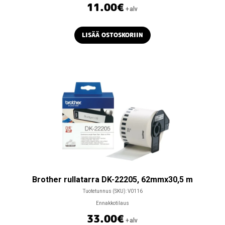
11.00
€
+alv
LISÄÄ OSTOSKORIIN
Brother rullatarra DK-22205, 62mmx30,5 m
Tuotetunnus (SKU):
V0116
Ennakkotilaus
33.00
€
+alv