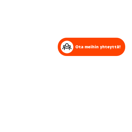
Ota meihin yhteyttä!
Ota meihin yhteyttä!
Etsitkö kumppania suuremman projektin toteuttamiseksi?
Autamme suunnittelusta toteutukseen, ota yhteyttä!