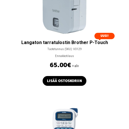
Varaston
portaat,
tikkaat,
turvallisuus
Varastolaatikot,
UUSI!
säilytyslaatikot
Langaton tarratulostin Brother P-Touch
PVC-
Tuotetunnus (SKU):
V0129
verhot
Ennakkotilaus
65.00
€
+alv
LISÄÄ OSTOSKORIIN