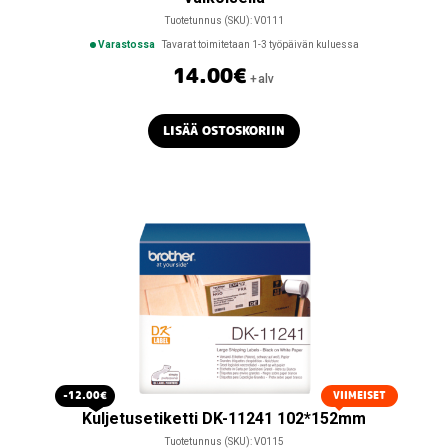
Tuotetunnus (SKU):
V0111
Varastossa
Tavarat toimitetaan 1-3 työpäivän kuluessa
14.00
€
+alv
LISÄÄ OSTOSKORIIN
-12.00€
VIIMEISET
Kuljetusetiketti DK-11241 102*152mm
Tuotetunnus (SKU):
V0115