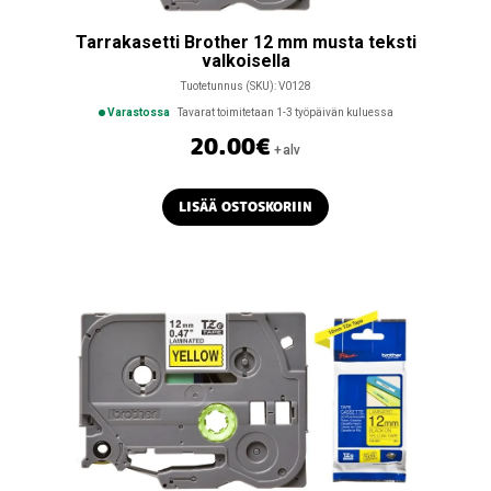
Tarrakasetti Brother 12 mm musta teksti
valkoisella
Tuotetunnus (SKU):
V0128
Varastossa
Tavarat toimitetaan 1-3 työpäivän kuluessa
20.00
€
+alv
LISÄÄ OSTOSKORIIN