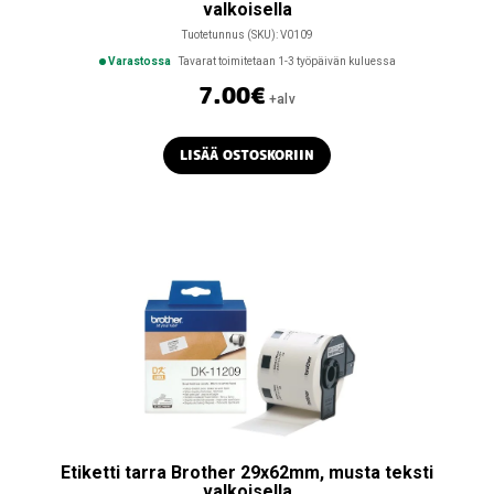
valkoisella
Tuotetunnus (SKU):
V0109
Varastossa
Tavarat toimitetaan 1-3 työpäivän kuluessa
7.00
€
+alv
LISÄÄ OSTOSKORIIN
Etiketti tarra Brother 29x62mm, musta teksti
valkoisella