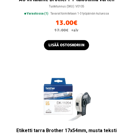
Tuotetunnus (SKU):
V0105
Varastossa (1)
Tavarat toimitetaan 1-3 työpäivän kuluessa
13.00
€
17.00
€
+alv
LISÄÄ OSTOSKORIIN
Etiketti tarra Brother 17x54mm, musta teksti