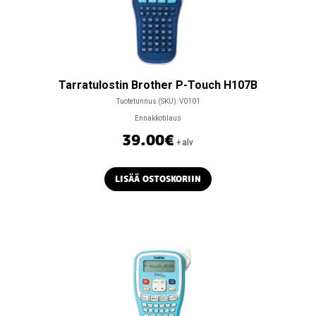
Tarratulostin Brother P-Touch H107B
Tuotetunnus (SKU):
V0101
Ennakkotilaus
39.00
€
+alv
LISÄÄ OSTOSKORIIN