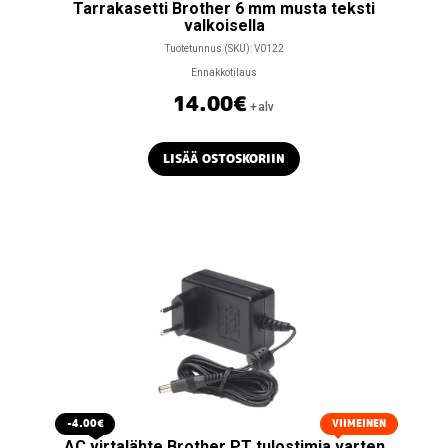
Tarrakasetti Brother 6 mm musta teksti
valkoisella
Tuotetunnus (SKU):
V0122
Ennakkotilaus
14.00
€
+alv
LISÄÄ OSTOSKORIIN
-4.00€
VIIMEINEN
AC virtalähte Brother PT tulostimia varten