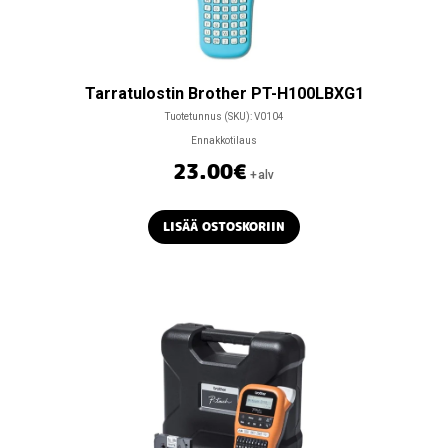
Tarratulostin Brother PT-H100LBXG1
Tuotetunnus (SKU):
V0104
Ennakkotilaus
23.00
€
+alv
LISÄÄ OSTOSKORIIN