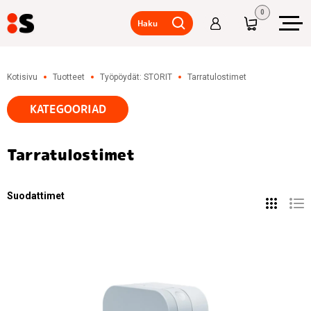
0
Haku
Varastohyllyt,
välitasot
Kotisivu
Tuotteet
Työpöydät: STORIT
Tarratulostimet
Varastotrukit,
KATEGOORIAD
nostolavat,
tarvikkeet
Metallikaapit,
Tarratulostimet
pukukaapit
Pöydät, tuolit,
työkaluvarasto
Suodattimet
Varastovaunut,
pyörät
Kontit,
roskakorit
Kuormalavat,
pakkaus