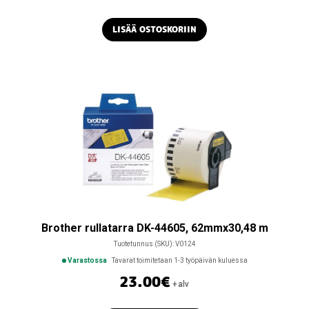
LISÄÄ OSTOSKORIIN
Brother rullatarra DK-44605, 62mmx30,48 m
Tuotetunnus (SKU):
V0124
Varastossa
Tavarat toimitetaan 1-3 työpäivän kuluessa
23.00
€
+alv