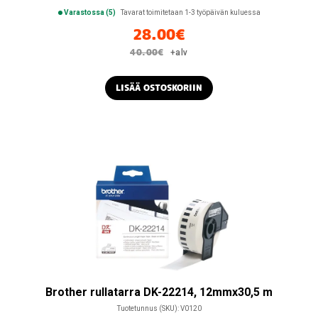
Varastossa (5)
Tavarat toimitetaan 1-3 työpäivän kuluessa
28.00
€
40.00
€
+alv
LISÄÄ OSTOSKORIIN
Brother rullatarra DK-22214, 12mmx30,5 m
Tuotetunnus (SKU):
V0120