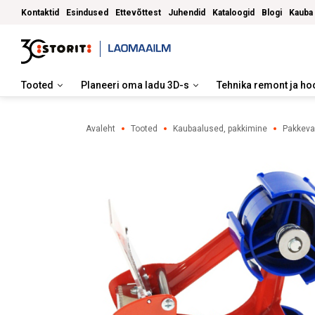
Kontaktid
Esindused
Ettevõttest
Juhendid
Kataloogid
Blogi
Kauba
Tooted
Planeeri oma ladu 3D-s
Tehnika remont ja ho
Laoriiulid, korruslaod
Avaleht
Tooted
Kaubaalused, pakkimine
Pakkeva
Laotõstukid, tõstelavad, lisaseadmed
Kahvelkärud ja siirdajad
Metallkapid, riidekapid
Lauad, toolid, tööriistade hoiustamine
Laokärud, rattad
Konteinerid, prügikastid