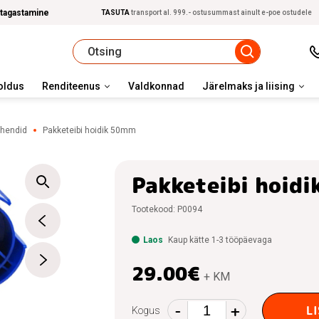
 tagastamine
TASUTA
transport al. 999.- ostusummast ainult e-poe ostudele
oldus
Renditeenus
Valdkonnad
Järelmaks ja liising
hendid
Pakketeibi hoidik 50mm
Pakketeibi hoid
Tootekood:
P0094
Laos
Kaup kätte 1-3 tööpäevaga
29.00
€
+ KM
-
+
Pakketeibi
L
Kogus