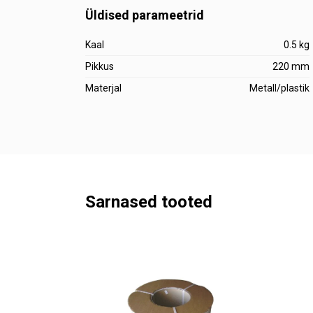
Üldised parameetrid
Kaal
0.5 kg
Pikkus
220 mm
Materjal
Metall/plastik
Sarnased tooted