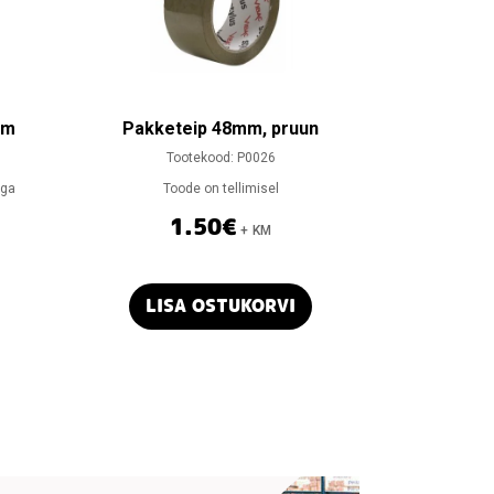
mm
Pakketeip 48mm, pruun
Tootekood:
P0026
aga
Toode on tellimisel
1.50
€
+ KM
LISA OSTUKORVI