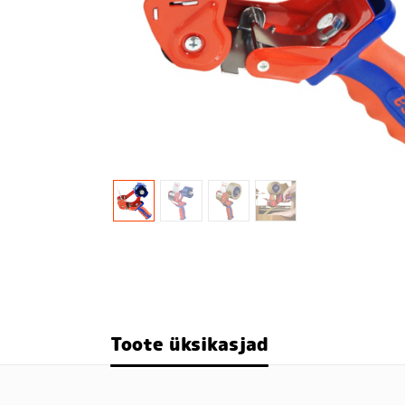
Laotrepid, redelid, turvalisus
Laokarbid, laokastid
PVC kardinad
Kaubaalused, pakkimine
Toote üksikasjad