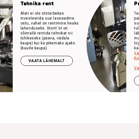
Tehnika rent
P
Alati ei ole otstarbekas
Te
investeerida uue laoseadme
pa
ostu, vahel on rentimine heaks
so
lahenduseks. Storit`st on
tu
võimalik rentida tehnikat nii
lä
lühikeseks (päeva, nädala
mu
kaupa) kui ka pikemaks ajaks
li
(kuude kaupa).
ka
Va
Ko
VAATA LÄHEMALT
Va