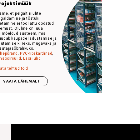
rojektimüük
ame, et pelgalt riiulite
igaldamine ja tõstuki
etamine ei too lattu oodatud
lemust. Oluline on luua
bimõeldud süsteem, mis
udab kaupade ladustamise ja
igutamise kiireks, mugavaks ja
sutajasõbralikuks.
hepõrand
,
PVC-ribakardinad
,
nsoolriiulid
,
Laoriiulid
.
ata tehtud töid
VAATA LÄHEMALT