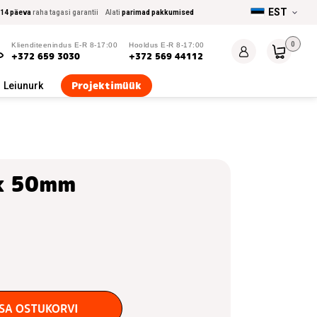
EST
14 päeva
raha tagasi garantii
Alati
parimad pakkumised
0
Klienditeenindus E-R 8-17:00
Hooldus E-R 8-17:00
+372 659 3030
+372 569 44112
Projektimüük
Leiunurk
ik 50mm
ISA OSTUKORVI