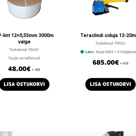
-lint 12×0,55mm 3000m
Teraslindi siduja 13-20
valge
Tootekood:
P0053
Tootekood:
P0041
Laos
Kaup kätte 1-3 tööpäev
Toode on tellimisel
685.00
€
+ KM
48.00
€
+ KM
LISA OSTUKORVI
LISA OSTUKORVI