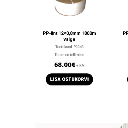
PP-lint 12×0,8mm 1800m
PP
valge
Tootekood:
P0043
Toode on tellimisel
68.00
€
+ KM
LISA OSTUKORVI