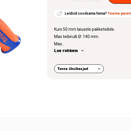
hoidik
50mm
Leidsid soodsama hinna?
Teeme parema
kogus
Kuni 50 mm laiusele pakketeibile.
Max teibirulli Ø: 140 mm.
Max...
Loe rohkem
Toote üksikasjad