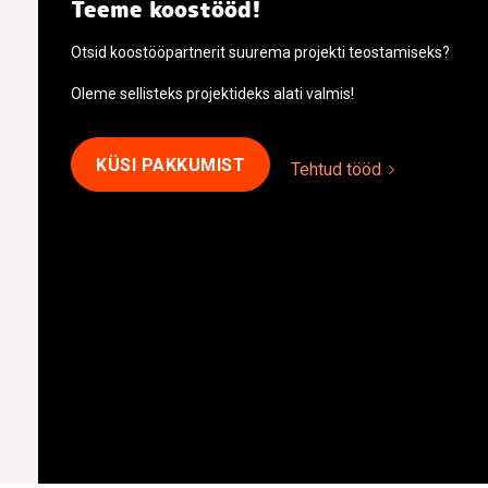
Teeme koostööd!
Otsid koostööpartnerit suurema projekti teostamiseks?
Oleme sellisteks projektideks alati valmis!
KÜSI PAKKUMIST
Tehtud tööd
Tule konsultatsioonile