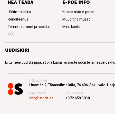
HEA TEADA
E-POE INFO
Jäätmekäitlus
Kuidas osta e-poest
Renditeenus
Müügitingimused
Tehnika remont ja hooldus
Minu konto
KKK
UUDISKIRI
Liitu meie uudiskirjaga, et olla kursis viimaste uudiste ja heade pak
Külasta meid
Linamäe 2, Tänassilma küla,
76 406, Saku vald, Har
Kirjuta meile
Helista meile
info@storit.ee
+372 659 3030