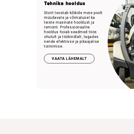
Tehnika hooldus
Storit teostab kõikide meie poolt
müüdavate ja võimalusel ka
teiste masinate hooldust ja
remonti. Professionaalne
hooldus hoiab seadmed töös
ohutult ja töökindlalt, tagades
nende efektiivse ja pikaajalise
toimimise.
VAATA LÄHEMALT