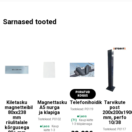
Sarnased tooted
PIIRATUD
KOGUS
Kiletasku
Magnettasku
Telefonihoidik
Tarvikute
magnetteibil
A5 nurga
post
Tootekood:
P0119
80xx238
ja klapiga
200x200x190
mm
Laos
mm, perfo
Tootekood:
P0102
(71)
Kaup kätte
riiulitalale
10/38
1-3 tööpäevaga
kõrgusega
Laos
Kaup
Tootekood:
P0117
kätte 1-3