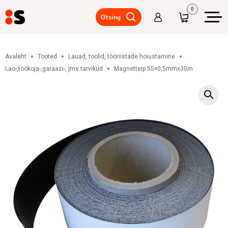
0
Otsing
Laoriiulid,
korruslaod
Avaleht
Tooted
Lauad, toolid, tööriistade hoiustamine
Lao-,töökoja-,garaazi-, jms tarvikud
Magnetteip 55×0,5mmx30m
Laotõstukid,
tõstelavad,
lisaseadmed
Kahvelkärud
ja siirdajad
Metallkapid,
riidekapid
Lauad,
toolid,
tööriistade
hoiustamine
Laokärud,
rattad