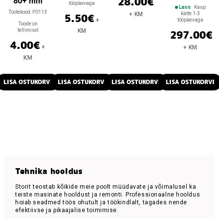
28.00
€
80+ mm
tööpäevaga
Laos
Kaup
Tootekood:
P0113
+ KM
kätte 1-3
5.50
€
+
tööpäevaga
Toode on
tellimisel
KM
297.00
€
4.00
€
+
+ KM
KM
LISA OSTUKORVI
LISA OSTUKORVI
LISA OSTUKORVI
LISA OSTUKORVI
Tehnika hooldus
Storit teostab kõikide meie poolt müüdavate ja võimalusel ka
teiste masinate hooldust ja remonti. Professionaalne hooldus
hoiab seadmed töös ohutult ja töökindlalt, tagades nende
efektiivse ja pikaajalise toimimise.