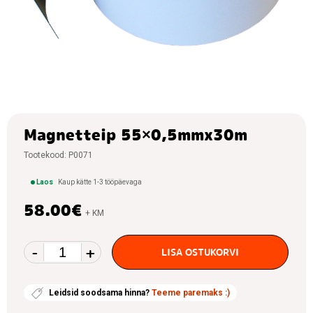
Konteinerid,
prügikastid
Laotrepid,
redelid,
turvalisus
Laokarbid,
laokastid
Magnetteip 55×0,5mmx30m
PVC
kardinad
Tootekood:
P0071
Kaubaalused,
pakkimine
Laos
Kaup kätte 1-3 tööpäevaga
58.00
€
+ KM
-
+
Magnetteip
LISA OSTUKORVI
55x0,5mmx30m
kogus
Leidsid soodsama hinna?
Teeme paremaks :)