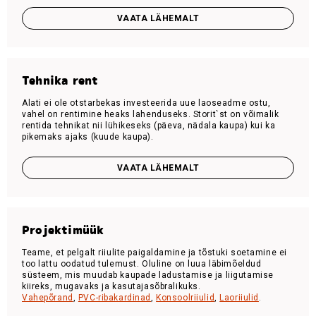
VAATA LÄHEMALT
Tehnika rent
Alati ei ole otstarbekas investeerida uue laoseadme ostu,
vahel on rentimine heaks lahenduseks. Storit`st on võimalik
rentida tehnikat nii lühikeseks (päeva, nädala kaupa) kui ka
pikemaks ajaks (kuude kaupa).
VAATA LÄHEMALT
Projektimüük
Teame, et pelgalt riiulite paigaldamine ja tõstuki soetamine ei
too lattu oodatud tulemust. Oluline on luua läbimõeldud
süsteem, mis muudab kaupade ladustamise ja liigutamise
kiireks, mugavaks ja kasutajasõbralikuks.
Vahepõrand
,
PVC-ribakardinad
,
Konsoolriiulid
,
Laoriiulid
.