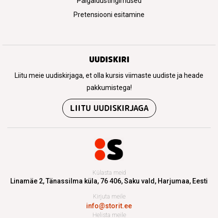
Paigaldustingimused
Pretensiooni esitamine
UUDISKIRI
Liitu meie uudiskirjaga, et olla kursis viimaste uudiste ja heade
pakkumistega!
LIITU UUDISKIRJAGA
Külasta meid
Linamäe 2, Tänassilma küla,
76 406, Saku vald, Harjumaa, Eesti
Kirjuta meile
info@storit.ee
Helista meile