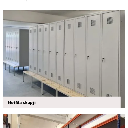
slokšņu
aizkari
Kuormalavat,
pakkaus
Metāla skapji