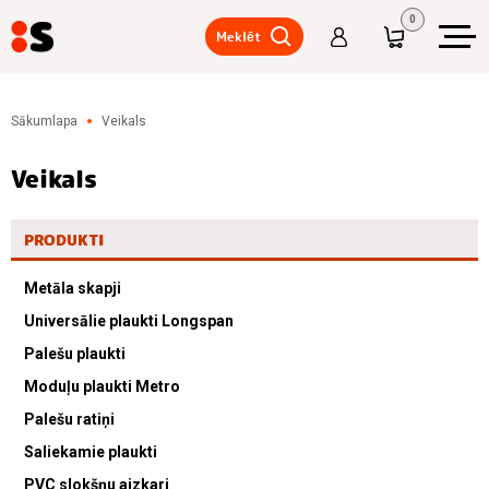
0
Meklēt
Metāla
skapji
Sākumlapa
Veikals
Universālie
plaukti
Veikals
Longspan
Palešu
PRODUKTI
plaukti
Moduļu
Metāla skapji
plaukti
Universālie plaukti Longspan
Metro
Palešu plaukti
Palešu
ratiņi
Moduļu plaukti Metro
Palešu ratiņi
Saliekamie
plaukti
Saliekamie plaukti
PVC
PVC slokšņu aizkari